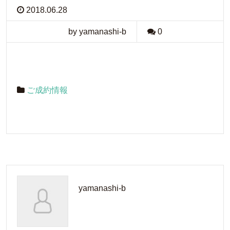
2018.06.28
by yamanashi-b
0
ご成約情報
yamanashi-b