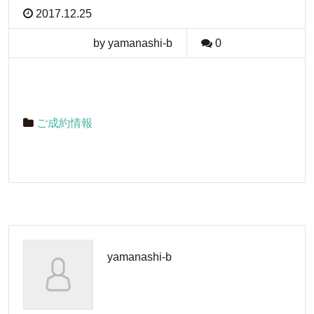
2017.12.25
by yamanashi-b
0
ご成約情報
yamanashi-b