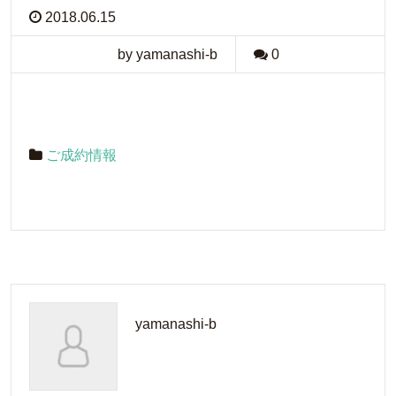
2018.06.15
by yamanashi-b
0
ご成約情報
yamanashi-b