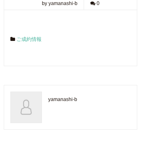
by yamanashi-b
0
ご成約情報
yamanashi-b