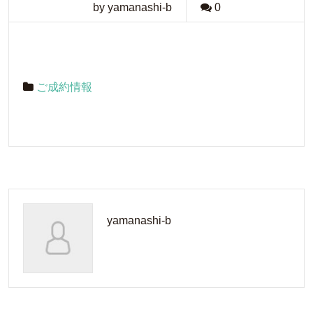
by yamanashi-b
0
ご成約情報
yamanashi-b