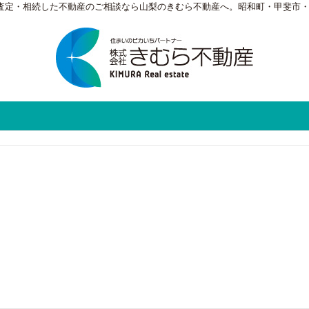
・査定・相続した不動産のご相談なら山梨のきむら不動産へ。昭和町・甲斐市