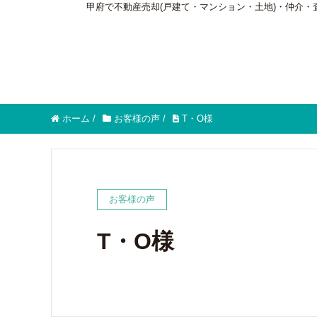
甲府で不動産売却(戸建て・マンション・土地)・仲介
ホーム
/
お客様の声
/
T・O様
お客様の声
T・O様