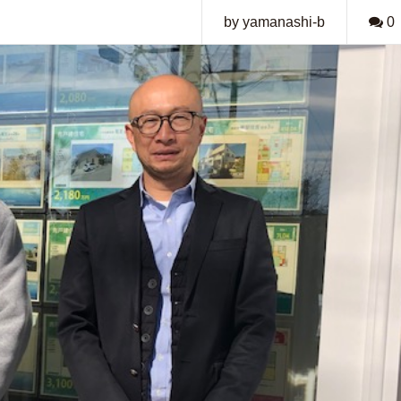
by yamanashi-b
0